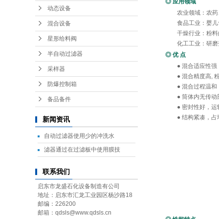
◎
应用领域
动态设备
农业领域：农药、
食品工业：婴儿食
混合设备
干燥行业：粉料
星形给料阀
化工工业：研磨剂
半自动过滤器
◎
优 点
● 混合适应性强
采样器
● 混合精度高, 粉
防爆控制箱
● 混合过程温和，
● 筒体内无传动
备品备件
● 密封性好，运
● 结构紧凑，占
新闻资讯
自动过滤器使用少的冲洗水
滤器通过在过滤板中使用膜技
联系我们
启东市龙盛石化设备制造有公司
地址：启东市汇龙工业园区杨沙路18
邮编：226200
邮箱：qdsls@www.qdsls.cn