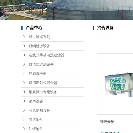
纸浆
消
分离
产品中心
混合设备
粗过滤器系列
管
精细过滤设备
油
在线式手动清洗过滤器
动
自洁式过滤设备
混
静态混合器
星
罐用喷射式混合器
纸浆漂白专用设备
半自
消声设备
分离冷却设备
防
管道附件
详细介绍
备
油罐附件