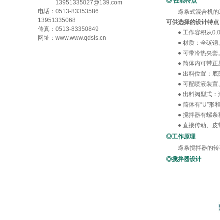
◎
性能特点
13951335027@139.com
电话：0513-83353586
螺条式混合机的工作
13951335068
可供选择的设计特点
传真：0513-83350849
● 工作容积从0.00
网址：www.www.qdsls.cn
● 材质：全碳钢
● 可带冷热夹套
● 筒体内可带正
● 出料位置：底
● 可配喷液装置
● 出料阀型式：
● 筒体有“U”形
● 搅拌器有螺条
● 直接传动、皮
◎工作原理
螺条搅拌器的转动
◎搅拌器设计