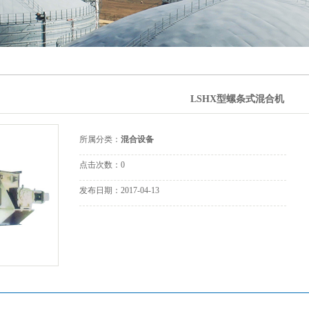
漂白专用设
器
声设备
备
冷却设备
道附件
LSHX型螺条式混合机
罐附件
态设备
所属分类：
混合设备
合设备
点击次数：
0
发布日期：
2017-04-13
形给料阀
动过滤器
采样器
爆控制箱
品备件