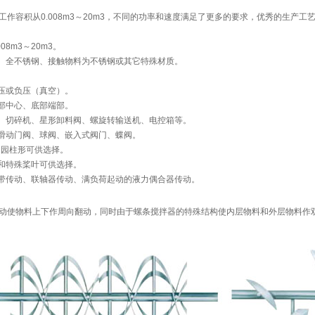
容积从0.008m3～20m3，不同的功率和速度满足了更多的要求，优秀的生产工
8m3～20m3。
、全不锈钢、接触物料为不锈钢或其它特殊材质。
。
压或负压（真空）。
部中心、底部端部。
、切碎机、星形卸料阀、螺旋转输送机、电控箱等。
滑动门阀、球阀、嵌入式阀门、蝶阀。
和园柱形可供选择。
和特殊桨叶可供选择。
带传动、联轴器传动、满负荷起动的液力偶合器传动。
使物料上下作周向翻动，同时由于螺条搅拌器的特殊结构使内层物料和外层物料作双