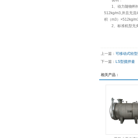
说明：
1、动力随物料特
512kg/m3,并
积（m3）×512kg/m
2、标准机型无夹
上一篇：
可移动式轻型
下一篇：
LS型搅拌釜
相关产品：