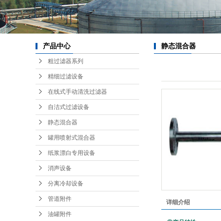
纸浆
消
分离
产品中心
静态混合器
粗过滤器系列
管
精细过滤设备
油
在线式手动清洗过滤器
动
自洁式过滤设备
混
静态混合器
星
罐用喷射式混合器
纸浆漂白专用设备
半自
消声设备
分离冷却设备
防
管道附件
详细介绍
备
油罐附件