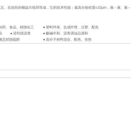
、右扭转的螺旋片组焊而成，它的技术性能：最高分散程度≤10μm，液－液、液
制药、食品、精细化工
● 塑料环保、合成纤维、注塑、配色
合 ● 溶剂脱沥青
● 酸碱中和、沥青调油品调和
液态烃脱硫醇
● 高分子材料混合、配色、传热