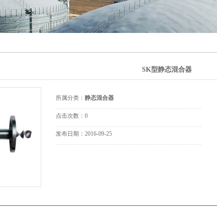
漂白专用设
器
声设备
备
冷却设备
道附件
SK型静态混合器
罐附件
态设备
所属分类：
静态混合器
合设备
点击次数：
0
发布日期：
2016-09-25
形给料阀
动过滤器
采样器
爆控制箱
品备件