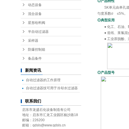
◎
产品特性
动态设备
SK单元由单孔道左
匀度系数σ
≤5%。
混合设备
◎
典型应用
星形给料阀
● 化工、石油、
半自动过滤器
● 造纸、浆氯混
● 工业萘脱酚、
采样器
防爆控制箱
备品备件
新闻资讯
◎产品型号
自动过滤器的工作原理
自动过滤器技可用于冷却水过滤器
联系我们
启东市龙盛石化设备制造有公司
地址：启东市汇龙工业园区杨沙路18
邮编：226200
邮箱：qdsls@www.qdsls.cn